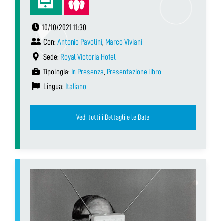
10/10/2021 11:30
Con:
Antonio Pavolini
,
Marco Viviani
Sede:
Royal Victoria Hotel
Tipologia:
In Presenza
,
Presentazione libro
Lingua:
Italiano
Vedi tutti i Dettagli e le Date