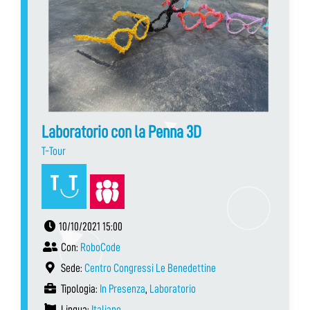
Laboratorio con la Penna 3D
T-Tour
10/10/2021 15:00
Con:
RoboCode
Sede:
Centro Congressi Le Benedettine
Tipologia:
In Presenza
,
Laboratorio
Lingua:
Italiano