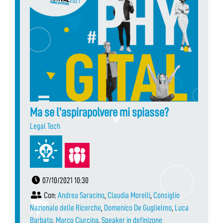
Ma se l’aspirapolvere mi spiasse?
Legal Tech
07/10/2021 10:30
Con:
Andrea Saracino
,
Claudia Morelli
,
Consiglio
Nazionale delle Ricerche
,
Domenico De Guglielmo
,
Luca
Barbato
,
Marco Ciurcina
,
Speaker in definizone