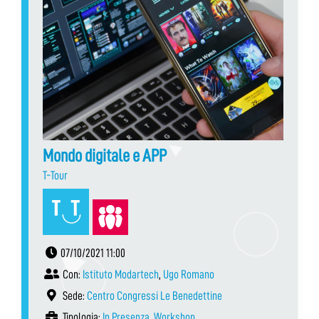
Mondo digitale e APP
T-Tour
07/10/2021 11:00
Con:
Istituto Modartech
,
Ugo Romano
Sede:
Centro Congressi Le Benedettine
Tipologia:
In Presenza
,
Workshop