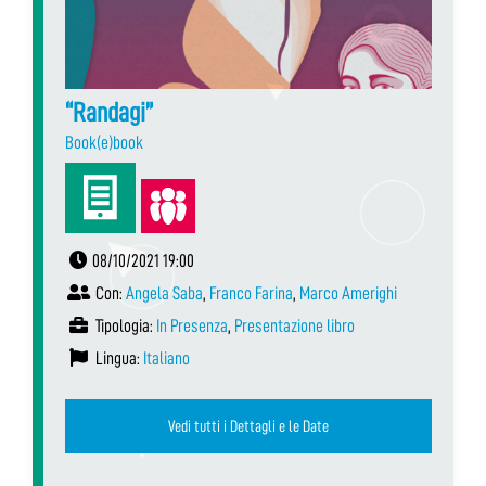
“Randagi”
Book(e)book
08/10/2021 19:00
Con:
Angela Saba
,
Franco Farina
,
Marco Amerighi
Tipologia:
In Presenza
,
Presentazione libro
Lingua:
Italiano
Vedi tutti i Dettagli e le Date