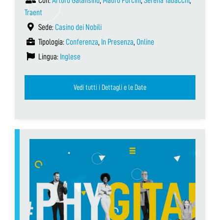
Con:
Arturo Galansino
,
Mauro Porcini
,
Serena Tabacchi
,
Traent
Sede:
Casino dei Nobili
Tipologia:
Conferenza
,
In Presenza
,
Online
Lingua:
Inglese
Vedi tutti i Dettagli e le Date