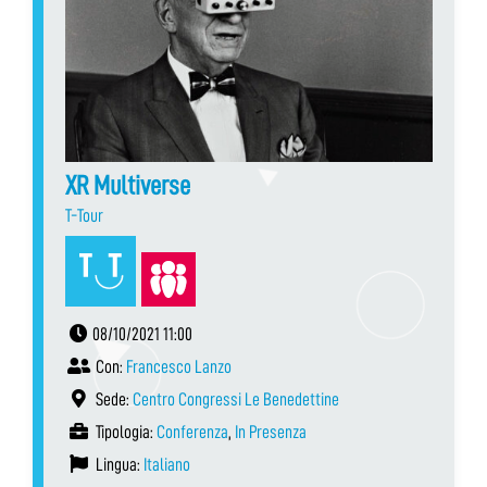
XR Multiverse
T-Tour
08/10/2021 11:00
Con:
Francesco Lanzo
Sede:
Centro Congressi Le Benedettine
Tipologia:
Conferenza
,
In Presenza
Lingua:
Italiano