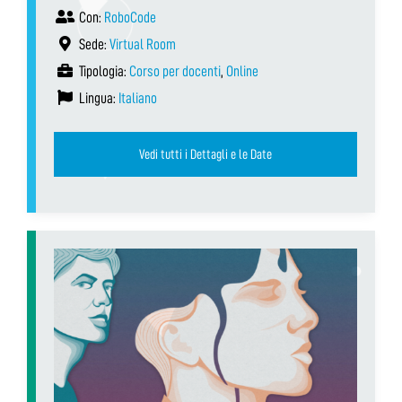
Con:
RoboCode
Sede:
Virtual Room
Tipologia:
Corso per docenti
,
Online
Lingua:
Italiano
Vedi tutti i Dettagli e le Date