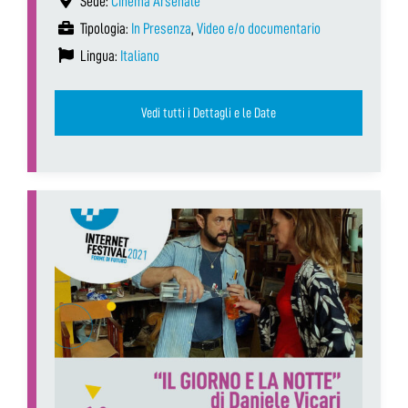
Sede:
Cinema Arsenale
Tipologia:
In Presenza
,
Video e/o documentario
Lingua:
Italiano
Vedi tutti i Dettagli e le Date