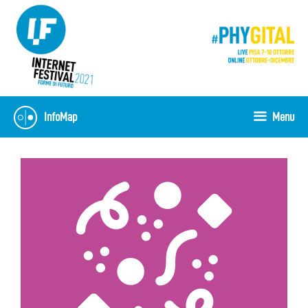
Vai
al
contenuto
InfoMap
Menu