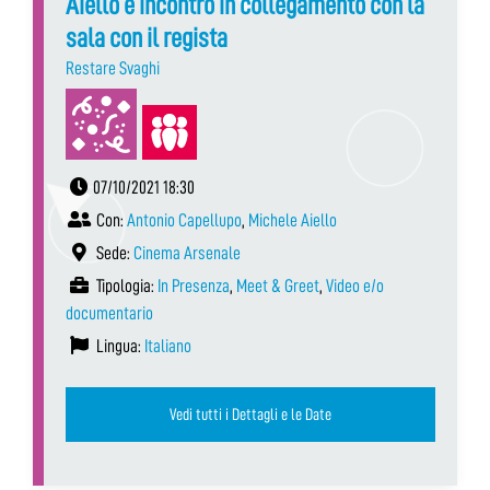
Aiello e incontro in collegamento con la
sala con il regista
Restare Svaghi
07/10/2021 18:30
Con:
Antonio Capellupo
,
Michele Aiello
Sede:
Cinema Arsenale
Tipologia:
In Presenza
,
Meet & Greet
,
Video e/o
documentario
Lingua:
Italiano
Vedi tutti i Dettagli e le Date