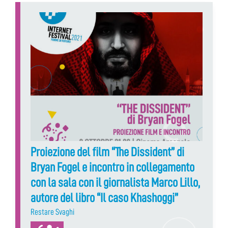
Proiezione del film “The Dissident” di
Bryan Fogel e incontro in collegamento
con la sala con il giornalista Marco Lillo,
autore del libro “Il caso Khashoggi”
Restare Svaghi