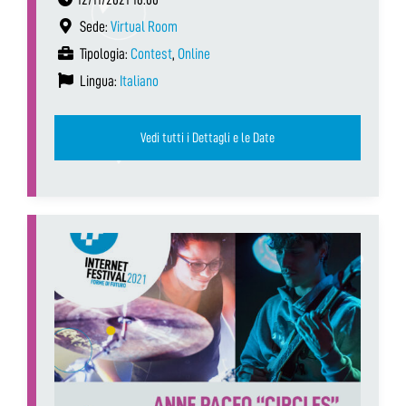
Sede:
Virtual Room
Tipologia:
Contest
,
Online
Lingua:
Italiano
Vedi tutti i Dettagli e le Date