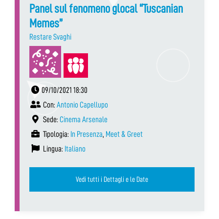
Panel sul fenomeno glocal “Tuscanian
Memes”
Restare Svaghi
09/10/2021 18:30
Con:
Antonio Capellupo
Sede:
Cinema Arsenale
Tipologia:
In Presenza
,
Meet & Greet
Lingua:
Italiano
Vedi tutti i Dettagli e le Date