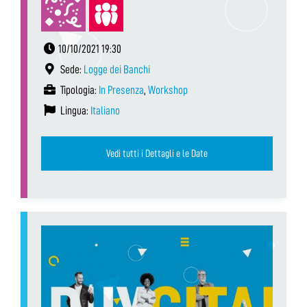
10/10/2021 19:30
Sede:
Logge dei Banchi
Tipologia:
In Presenza
,
Workshop
Lingua:
Italiano
Vedi tutti i Dettagli e le Date