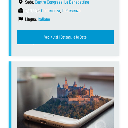
Sede:
Centro Congressi Le Benedettine
Tipologia:
Conferenza
,
In Presenza
Lingua:
Italiano
Vedi tutti i Dettagli e le Date