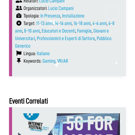
Relatori:
Lucio Campani
Organizzatori:
Lucio Campani
Tipologia:
In Presenza
,
Installazione
Target:
11-13 anni
,
14-16 anni
,
16-18 anni
,
4-6 anni
,
6-8
anni
,
8-10 anni
,
Educatori e Docenti
,
Famiglie
,
Giovani e
Universitari
,
Professionisti e Esperti di Settore
,
Pubblico
Generico
Lingua:
Italiano
Keywords:
Gaming
,
VR/AR
Eventi Correlati