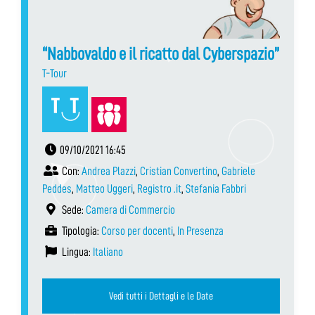
“Nabbovaldo e il ricatto dal Cyberspazio”
T-Tour
09/10/2021 16:45
Con:
Andrea Plazzi
,
Cristian Convertino
,
Gabriele
Peddes
,
Matteo Uggeri
,
Registro .it
,
Stefania Fabbri
Sede:
Camera di Commercio
Tipologia:
Corso per docenti
,
In Presenza
Lingua:
Italiano
Vedi tutti i Dettagli e le Date