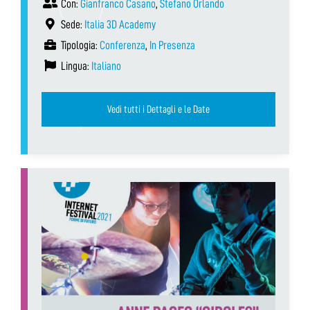
Con:
Gianfranco Casano
,
Stefano Orlando
Sede:
Italia 3D Academy
Tipologia:
Conferenza
,
In Presenza
Lingua:
Italiano
Vedi tutti i Dettagli e le Date