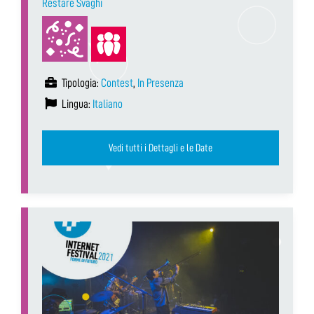
Restare Svaghi
Tipologia:
Contest
,
In Presenza
Lingua:
Italiano
Vedi tutti i Dettagli e le Date