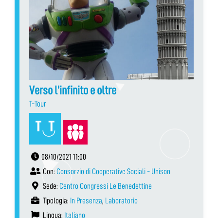
Verso l’infinito e oltre
T-Tour
08/10/2021 11:00
Con:
Consorzio di Cooperative Sociali - Unison
Sede:
Centro Congressi Le Benedettine
Tipologia:
In Presenza
,
Laboratorio
Lingua:
Italiano