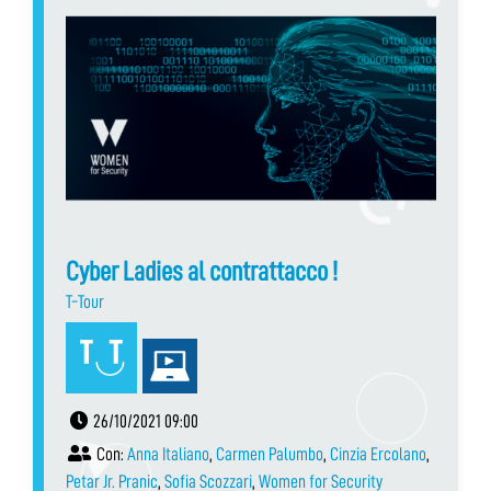
Cyber Ladies al contrattacco !
T-Tour
26/10/2021 09:00
Con:
Anna Italiano
,
Carmen Palumbo
,
Cinzia Ercolano
,
Petar Jr. Pranic
,
Sofia Scozzari
,
Women for Security