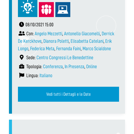
08/10/2021 15:00
Con:
Angelo Mezzetti
,
Antonello Giacomelli
,
Derrick
De Kerckhove
,
Dianora Poletti
,
Elisabetta Catelani
,
Erik
Longo
,
Federica Meta
,
Fernanda Faini
,
Marco Scialdone
Sede:
Centro Congressi Le Benedettine
Tipologia:
Conferenza
,
In Presenza
,
Online
Lingua:
Italiano
Vedi tutti i Dettagli e le Date