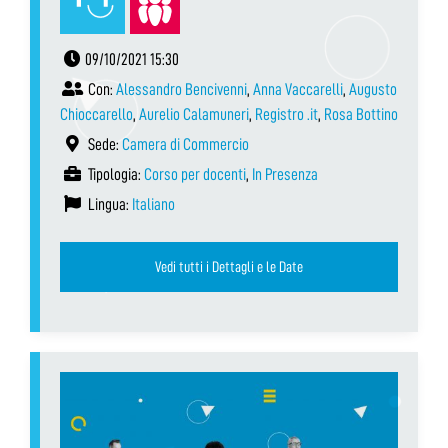
09/10/2021 15:30
Con:
Alessandro Bencivenni
,
Anna Vaccarelli
,
Augusto
Chioccarello
,
Aurelio Calamuneri
,
Registro .it
,
Rosa Bottino
Sede:
Camera di Commercio
Tipologia:
Corso per docenti
,
In Presenza
Lingua:
Italiano
Vedi tutti i Dettagli e le Date