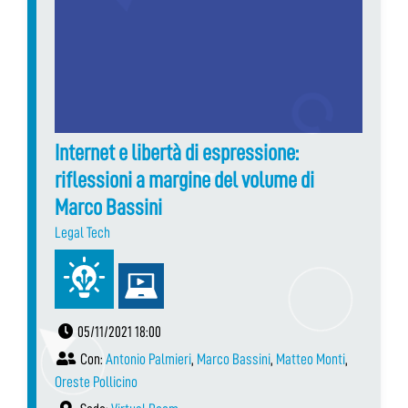
Internet e libertà di espressione:
riflessioni a margine del volume di
Marco Bassini
Legal Tech
05/11/2021 18:00
Con:
Antonio Palmieri
,
Marco Bassini
,
Matteo Monti
,
Oreste Pollicino