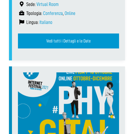
Sede:
Virtual Room
Tipologia:
Conferenza
,
Online
Lingua:
Italiano
Vedi tutti i Dettagli e le Date