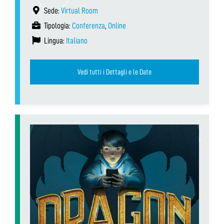
Sede:
Virtual Room
Tipologia:
Conferenza
,
Online
Lingua:
Italiano
Vedi tutti i Dettagli e le Date