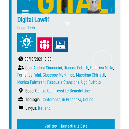
Digital Law#1
Legal Tech
08/10/2021 10:00
Con:
Andrea Simoncini
,
Dianora Poletti
,
Federica Meta
,
Fernanda Faini
,
Giuseppe Martinico
,
Massimo Chiriatti
,
Monica Palmirani
,
Pasquale Stanzione
,
Ugo Ruffolo
Sede:
Centro Congressi Le Benedettine
Tipologia:
Conferenza
,
In Presenza
,
Online
Lingua:
Italiano
Vedi tutti i Dettagli e le Date