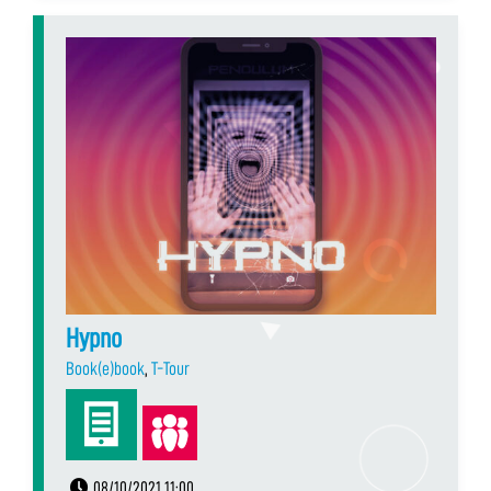
Hypno
Book(e)book
,
T-Tour
08/10/2021 11:00