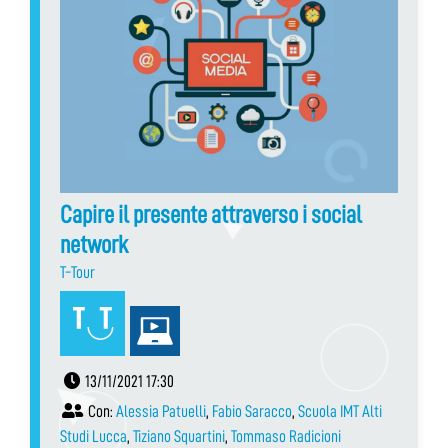
Capire il presente attraverso i social
network
T-Tour
13/11/2021 17:30
Con:
Alessia Patuelli
,
Fabio Saracco
,
Scuola IMT Alti
Studi Lucca
,
Tiziano Squartini
,
Tommaso Radicioni