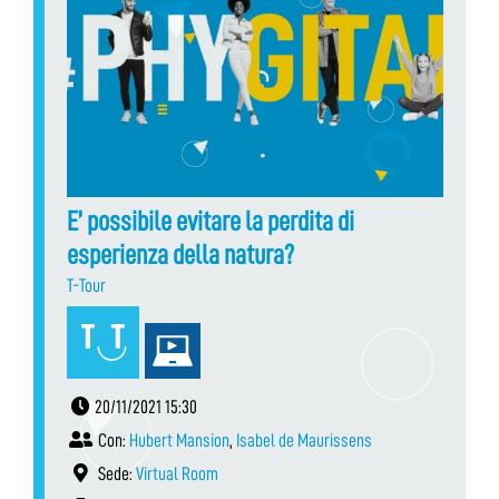
E’ possibile evitare la perdita di
esperienza della natura?
T-Tour
20/11/2021 15:30
Con:
Hubert Mansion
,
Isabel de Maurissens
Sede:
Virtual Room