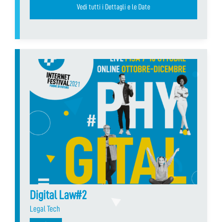
Vedi tutti i Dettagli e le Date
Digital Law#2
Legal Tech