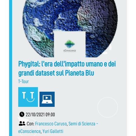
Phygital: l’era dell’impatto umano e dei
grandi dataset sul Pianeta Blu
T-Tour
22/10/2021 09:00
Con:
Francesco Caruso
,
Semi di Scienza -
eConscience
,
Yuri Galletti