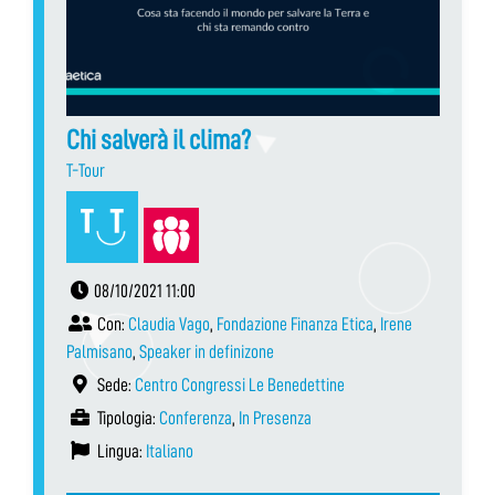
Chi salverà il clima?
T-Tour
08/10/2021 11:00
Con:
Claudia Vago
,
Fondazione Finanza Etica
,
Irene
Palmisano
,
Speaker in definizone
Sede:
Centro Congressi Le Benedettine
Tipologia:
Conferenza
,
In Presenza
Lingua:
Italiano