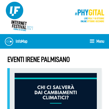
Vai
al
contenuto
InfoMap
Menu
EVENTI IRENE PALMISANO