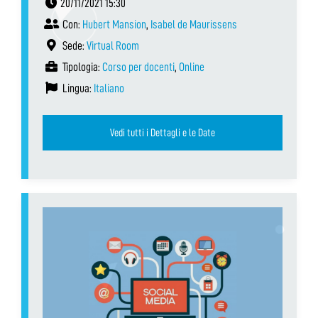
20/11/2021 15:30
Con:
Hubert Mansion
,
Isabel de Maurissens
Sede:
Virtual Room
Tipologia:
Corso per docenti
,
Online
Lingua:
Italiano
Vedi tutti i Dettagli e le Date