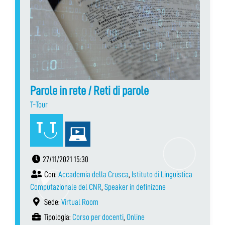
Parole in rete / Reti di parole
T-Tour
27/11/2021 15:30
Con:
Accademia della Crusca
,
Istituto di Linguistica
Computazionale del CNR
,
Speaker in definizone
Sede:
Virtual Room
Tipologia:
Corso per docenti
,
Online