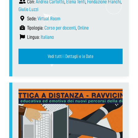
Con:
Andrea Cartotto
,
Elena Tenti
,
Fondazione Franchi
,
Giulio Luzzi
Sede:
Virtual Room
Tipologia:
Corso per docenti
,
Online
Lingua:
Italiano
Vedi tutti i Dettagli e le Date