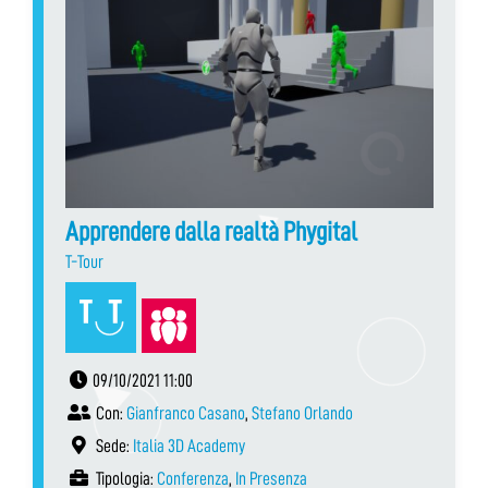
Apprendere dalla realtà Phygital
T-Tour
09/10/2021 11:00
Con:
Gianfranco Casano
,
Stefano Orlando
Sede:
Italia 3D Academy
Tipologia:
Conferenza
,
In Presenza