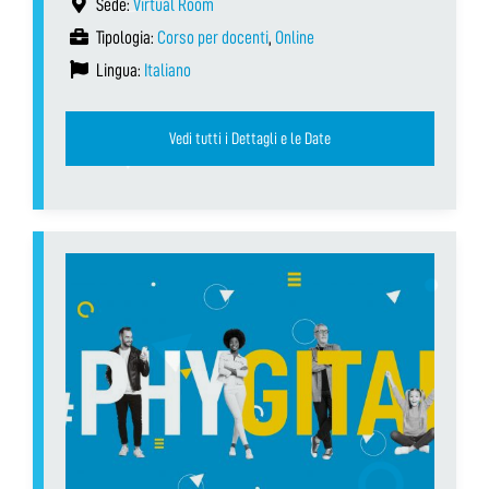
Sede:
Virtual Room
Tipologia:
Corso per docenti
,
Online
Lingua:
Italiano
Vedi tutti i Dettagli e le Date