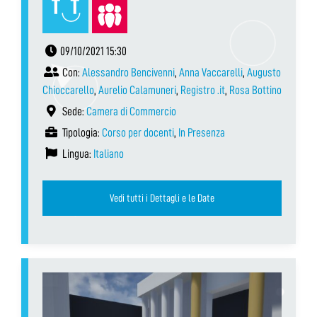
09/10/2021 15:30
Con:
Alessandro Bencivenni
,
Anna Vaccarelli
,
Augusto
Chioccarello
,
Aurelio Calamuneri
,
Registro .it
,
Rosa Bottino
Sede:
Camera di Commercio
Tipologia:
Corso per docenti
,
In Presenza
Lingua:
Italiano
Vedi tutti i Dettagli e le Date