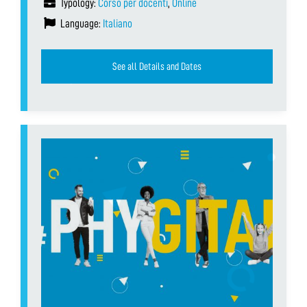
Typology:
Corso per docenti
,
Online
Language:
Italiano
See all Details and Dates