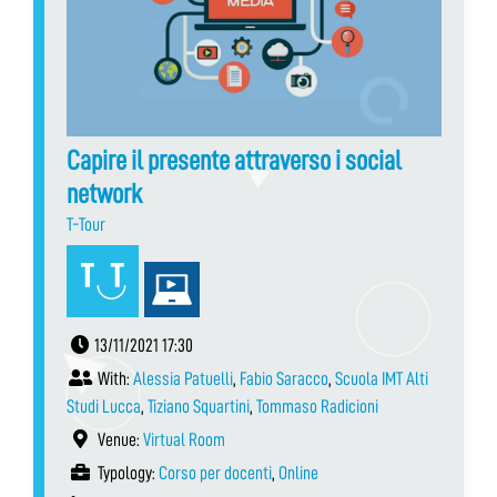
Capire il presente attraverso i social
network
T-Tour
13/11/2021 17:30
With:
Alessia Patuelli
,
Fabio Saracco
,
Scuola IMT Alti
Studi Lucca
,
Tiziano Squartini
,
Tommaso Radicioni
Venue:
Virtual Room
Typology:
Corso per docenti
,
Online