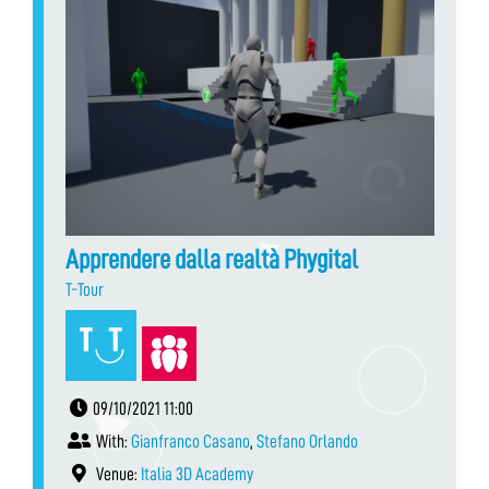
Apprendere dalla realtà Phygital
T-Tour
09/10/2021 11:00
With:
Gianfranco Casano
,
Stefano Orlando
Venue:
Italia 3D Academy