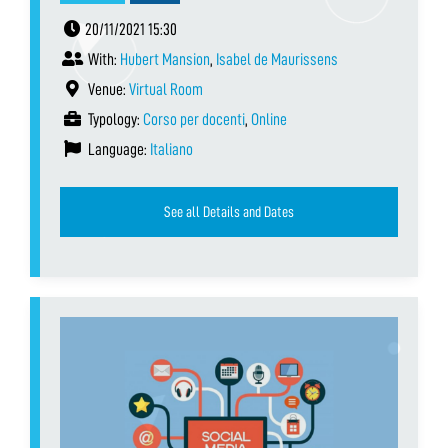
20/11/2021 15:30
With:
Hubert Mansion
,
Isabel de Maurissens
Venue:
Virtual Room
Typology:
Corso per docenti
,
Online
Language:
Italiano
See all Details and Dates