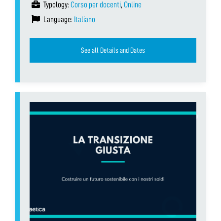
Typology:
Corso per docenti
,
Online
Language:
Italiano
See all Details and Dates