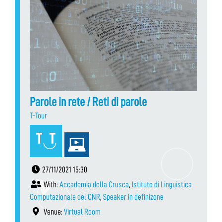
Parole in rete / Reti di parole
T-Tour
27/11/2021 15:30
With:
Accademia della Crusca
,
Istituto di Linguistica
Computazionale del CNR
,
Speaker in definizone
Venue:
Virtual Room