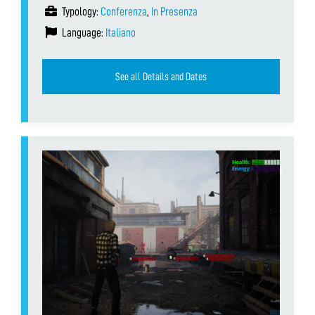
Typology:
Conferenza
,
In Presenza
Language:
Italiano
See all Details and Dates