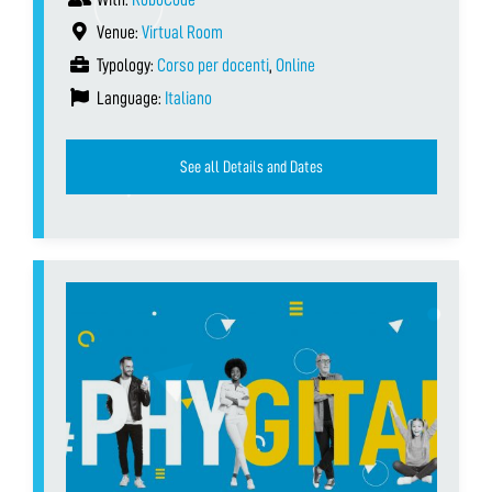
Venue:
Virtual Room
Typology:
Corso per docenti
,
Online
Language:
Italiano
See all Details and Dates