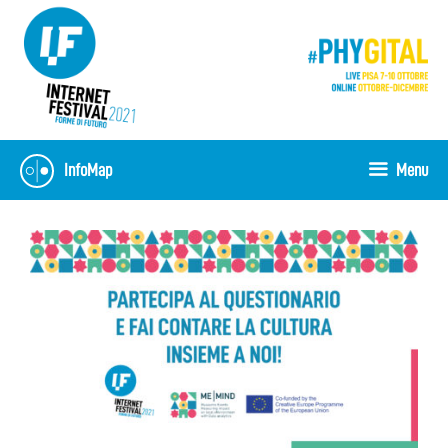
Skip
to
content
InfoMap
Menu