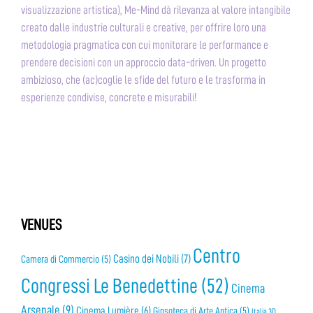
visualizzazione artistica), Me-Mind dà rilevanza al valore intangibile
creato dalle industrie culturali e creative, per offrire loro una
metodologia pragmatica con cui monitorare le performance e
prendere decisioni
con un approccio data-driven. Un progetto
ambizioso, che (ac)coglie le sfide del futuro e le trasforma in
esperienze condivise, concrete e misurabili!
VENUES
Centro
Casino dei Nobili
(7)
Camera di Commercio
(5)
Congressi Le Benedettine
(52)
Cinema
Arsenale
(9)
Cinema Lumière
(6)
Gipsoteca di Arte Antica
(5)
Italia 3D