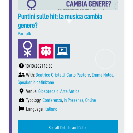
Puntini sulle hit: la musica cambia
genere?
Paritalk
10/10/2021 18:30
With:
Beatrice Cristalli
,
Carlo Pastore
,
Emma Nolde
,
Speaker in definizone
Venue:
Gipsoteca di Arte Antica
Typology:
Conferenza
,
In Presenza
,
Online
Language:
Italiano
See all Details and Dates