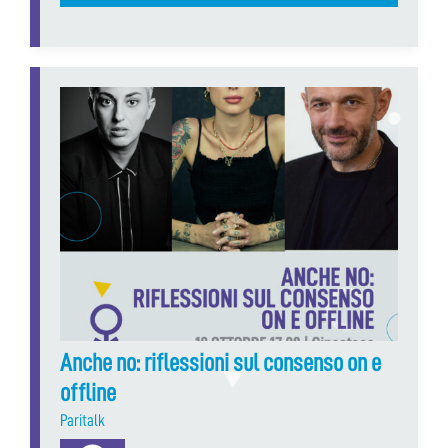
Anche no: riflessioni sul consenso on e
offline
Paritalk