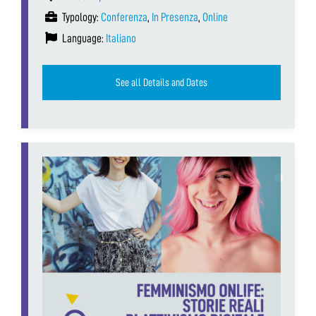
Typology:
Conferenza
,
In Presenza
,
Online
Language:
Italiano
See all Details and Dates