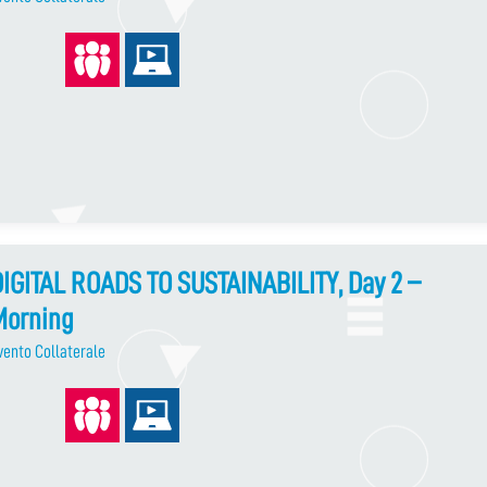
IGITAL ROADS TO SUSTAINABILITY, Day 2 –
Morning
vento Collaterale