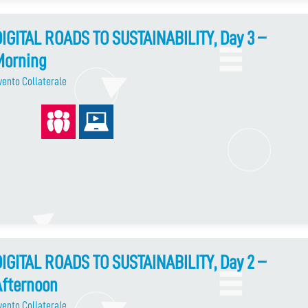
IGITAL ROADS TO SUSTAINABILITY, Day 3 –
Morning
vento Collaterale
IGITAL ROADS TO SUSTAINABILITY, Day 2 –
Afternoon
vento Collaterale