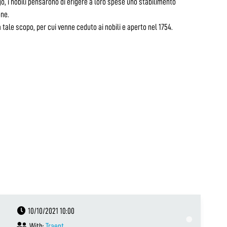
go, i nobili pensarono di erigere a loro spese uno stabilimento
one.
 tale scopo, per cui venne ceduto ai nobili e aperto nel 1754.
10/10/2021 10:00
With:
Traent