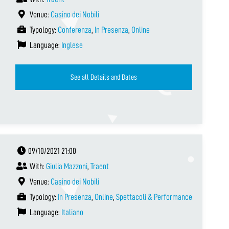
Venue:
Casino dei Nobili
Typology:
Conferenza
,
In Presenza
,
Online
Language:
Inglese
See all Details and Dates
09/10/2021 21:00
With:
Giulia Mazzoni
,
Traent
Venue:
Casino dei Nobili
Typology:
In Presenza
,
Online
,
Spettacoli & Performance
Language:
Italiano