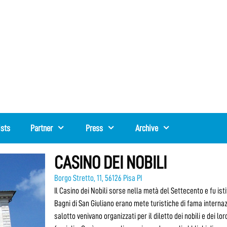
ists
Partner
Press
Archive
CASINO DEI NOBILI
Borgo Stretto, 11, 56126 Pisa PI
Il Casino dei Nobili sorse nella metà del Settecento e fu istitu
Bagni di San Giuliano erano mete turistiche di fama internazi
salotto venivano organizzati per il diletto dei nobili e dei 