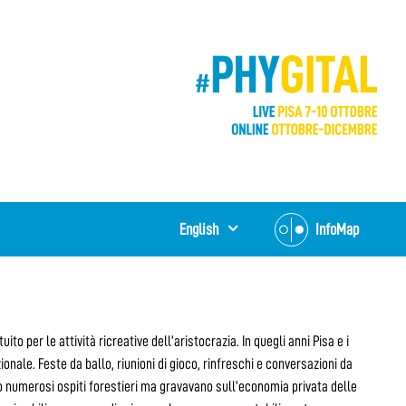
English
InfoMap
ito per le attività ricreative dell’aristocrazia. In quegli anni Pisa e i
onale. Feste da ballo, riunioni di gioco, rinfreschi e conversazioni da
loro numerosi ospiti forestieri ma gravavano sull’economia privata delle