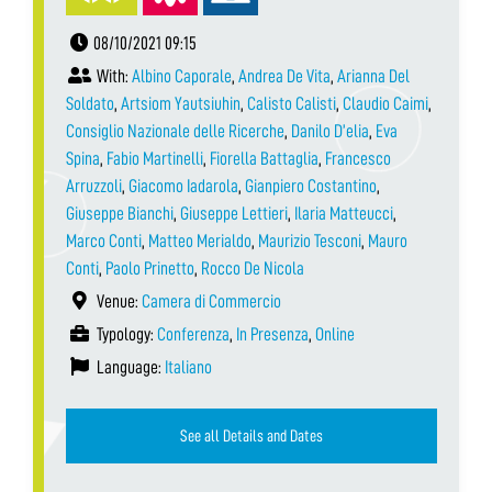
08/10/2021 09:15
With:
Albino Caporale
,
Andrea De Vita
,
Arianna Del
Soldato
,
Artsiom Yautsiuhin
,
Calisto Calisti
,
Claudio Caimi
,
Consiglio Nazionale delle Ricerche
,
Danilo D’elia
,
Eva
Spina
,
Fabio Martinelli
,
Fiorella Battaglia
,
Francesco
Arruzzoli
,
Giacomo Iadarola
,
Gianpiero Costantino
,
Giuseppe Bianchi
,
Giuseppe Lettieri
,
Ilaria Matteucci
,
Marco Conti
,
Matteo Merialdo
,
Maurizio Tesconi
,
Mauro
Conti
,
Paolo Prinetto
,
Rocco De Nicola
Venue:
Camera di Commercio
Typology:
Conferenza
,
In Presenza
,
Online
Language:
Italiano
See all Details and Dates