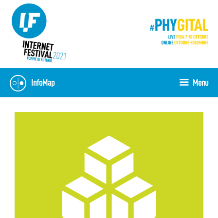
Skip
to
content
InfoMap
Menu