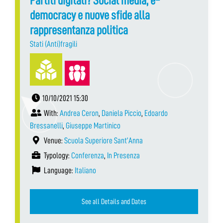
Partiti digitali? Social media, e-
democracy e nuove sfide alla
rappresentanza politica
Stati (Anti)fragili
10/10/2021 15:30
With:
Andrea Ceron
,
Daniela Piccio
,
Edoardo
Bressanelli
,
Giuseppe Martinico
Venue:
Scuola Superiore Sant’Anna
Typology:
Conferenza
,
In Presenza
Language:
Italiano
See all Details and Dates