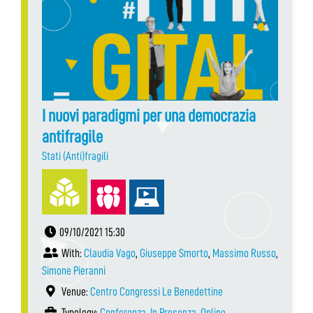
I nuovi paradigmi per una democrazia
antifragile
Stati (Anti)fragili
09/10/2021 15:30
With:
Claudia Vago
,
Giuseppe Smorto
,
Massimo Russo
,
Simone Pieranni
Venue:
Centro Congressi Le Benedettine
Typology:
Conferenza
,
In Presenza
,
Online