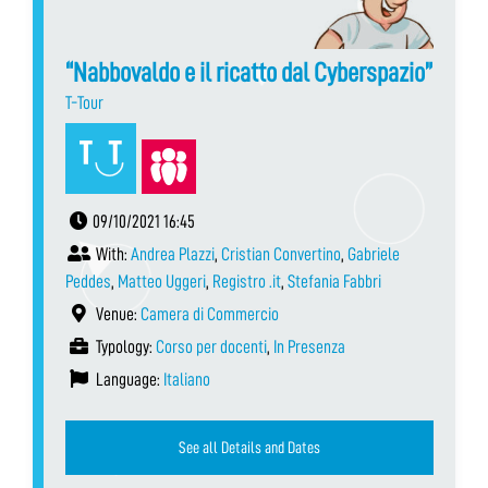
“Nabbovaldo e il ricatto dal Cyberspazio”
T-Tour
09/10/2021 16:45
With:
Andrea Plazzi
,
Cristian Convertino
,
Gabriele
Peddes
,
Matteo Uggeri
,
Registro .it
,
Stefania Fabbri
Venue:
Camera di Commercio
Typology:
Corso per docenti
,
In Presenza
Language:
Italiano
See all Details and Dates