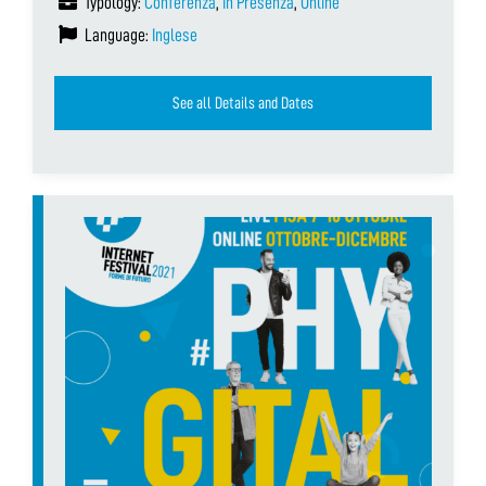
Typology:
Conferenza
,
In Presenza
,
Online
Language:
Inglese
See all Details and Dates