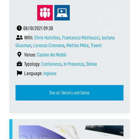
08/10/2021 09:30
With:
Chris Hutchins
,
Francesco Matteucci
,
Justyna
Glusman
,
Lorenzo Cremona
,
Matteo Mille
,
Traent
Venue:
Casino dei Nobili
Typology:
Conferenza
,
In Presenza
,
Online
Language:
Inglese
See all Details and Dates