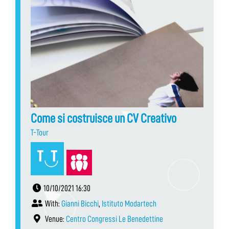
Come si costruisce un CV Creativo
T-Tour
10/10/2021 16:30
With:
Gianni Bicchi
,
Istituto Modartech
Venue:
Centro Congressi Le Benedettine