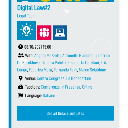
Digital Law#2
Legal Tech
08/10/2021 15:00
With:
Angelo Mezzetti
,
Antonello Giacomelli
,
Derrick
De Kerckhove
,
Dianora Poletti
,
Elisabetta Catelani
,
Erik
Longo
,
Federica Meta
,
Fernanda Faini
,
Marco Scialdone
Venue:
Centro Congressi Le Benedettine
Typology:
Conferenza
,
In Presenza
,
Online
Language:
Italiano
See all Details and Dates