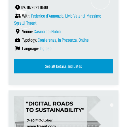
09/10/2021 10:00
With:
Federico d’Annunzio
,
Livio Valenti
,
Massimo
Sgrelli
,
Traent
Venue:
Casino dei Nobili
Typology:
Conferenza
,
In Presenza
,
Online
Language:
Inglese
See all Details and Dates