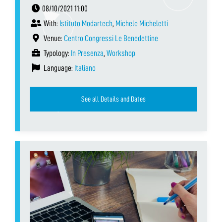
08/10/2021 11:00
With:
Istituto Modartech
,
Michele Micheletti
Venue:
Centro Congressi Le Benedettine
Typology:
In Presenza
,
Workshop
Language:
Italiano
See all Details and Dates