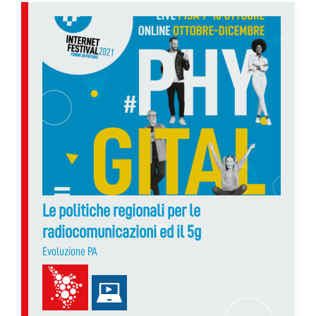
Le politiche regionali per le
radiocomunicazioni ed il 5g
Evoluzione PA