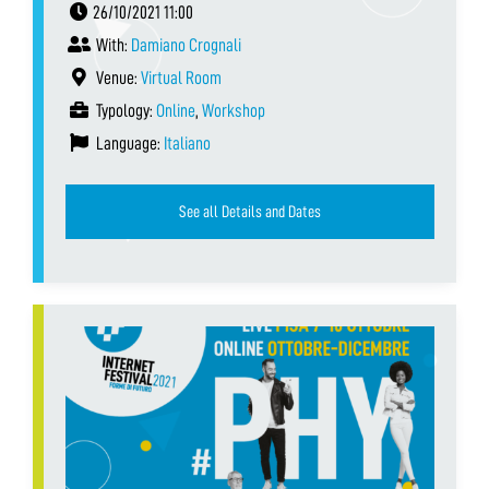
26/10/2021 11:00
With:
Damiano Crognali
Venue:
Virtual Room
Typology:
Online
,
Workshop
Language:
Italiano
See all Details and Dates