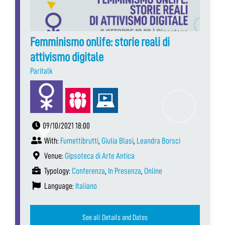
Femminismo onlife: storie reali di
attivismo digitale
Paritalk
09/10/2021 18:00
With:
Fumettibrutti
,
Giulia Blasi
,
Leandra Borsci
Venue:
Gipsoteca di Arte Antica
Typology:
Conferenza
,
In Presenza
,
Online
Language:
Italiano
See all Details and Dates