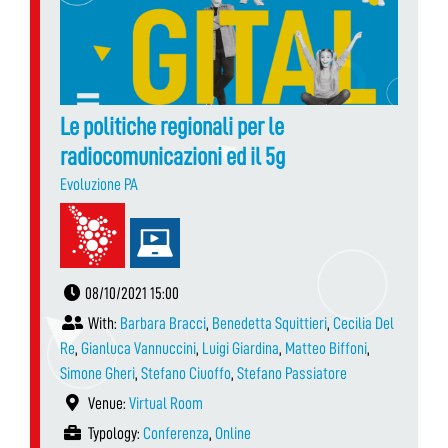
Le politiche regionali per le
radiocomunicazioni ed il 5g
Evoluzione PA
08/10/2021 15:00
With:
Barbara Bracci
,
Benedetta Squittieri
,
Cecilia Del
Re
,
Gianluca Vannuccini
,
Luigi Giardina
,
Matteo Biffoni
,
Simone Gheri
,
Stefano Ciuoffo
,
Stefano Passiatore
Venue:
Virtual Room
Typology:
Conferenza
,
Online