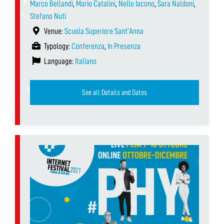
Marco Bellandi
,
Mario Catalini
,
Nello Iacono
,
Sara Naldoni
,
Stefano Nuti
Venue:
Scuola Superiore Sant’Anna
Typology:
Conferenza
,
In Presenza
Language:
Italiano
See all Details and Dates