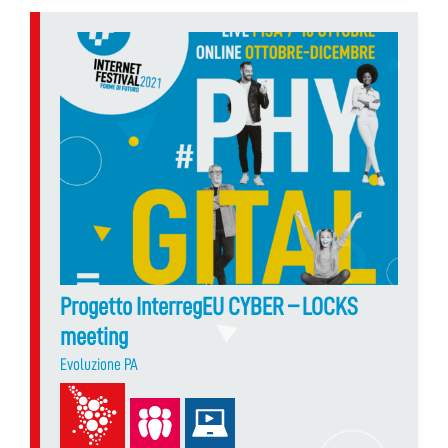
Progetto InterregEU CYBER – LOCKS
meeting
Evoluzione PA