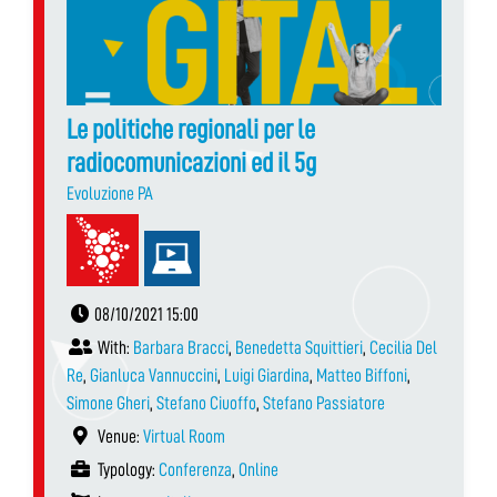
Le politiche regionali per le
radiocomunicazioni ed il 5g
Evoluzione PA
08/10/2021 15:00
With:
Barbara Bracci
,
Benedetta Squittieri
,
Cecilia Del
Re
,
Gianluca Vannuccini
,
Luigi Giardina
,
Matteo Biffoni
,
Simone Gheri
,
Stefano Ciuoffo
,
Stefano Passiatore
Venue:
Virtual Room
Typology:
Conferenza
,
Online