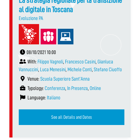
La strategia regionale per la transizione
al digitale in Toscana
Evoluzione PA
08/10/2021 10:00
With:
Filippo Vagnoli
,
Francesco Casini
,
Gianluca
Vannuccini
,
Luca Menesini
,
Michele Conti
,
Stefano Ciuoffo
Venue:
Scuola Superiore Sant’Anna
Typology:
Conferenza
,
In Presenza
,
Online
Language:
Italiano
See all Details and Dates