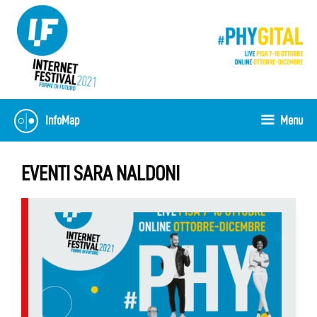
Skip
to
content
InfoMap
Menu
EVENTI SARA NALDONI