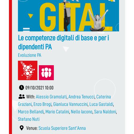
Le competenze digitali di base e per i
dipendenti PA
Evoluzione PA
09/10/2021 10:00
With:
Alessio Gramolati
,
Andrea Tenucci
,
Caterina
Graziani
,
Enzo Brogi
,
Gianluca Vannuccini
,
Luca Gastaldi
,
Marco Bellandi
,
Mario Catalini
,
Nello Iacono
,
Sara Naldoni
,
Stefano Nuti
Venue:
Scuola Superiore Sant’Anna