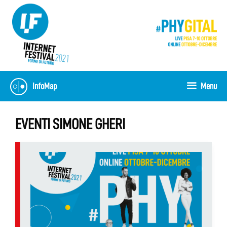
Vai
al
contenuto
InfoMap
Menu
EVENTI SIMONE GHERI