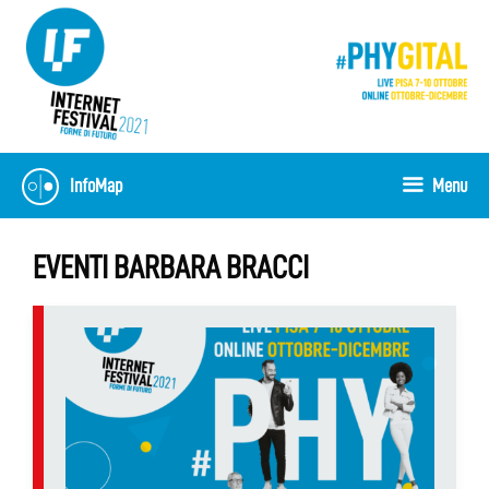
Vai
al
contenuto
InfoMap
Menu
EVENTI BARBARA BRACCI