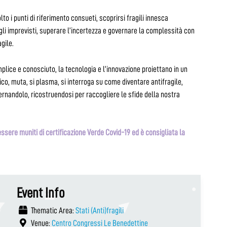
lto i punti di riferimento consueti, scoprirsi fragili innesca
li imprevisti, superare l’incertezza e governare la complessità con
gile.
mplice e conosciuto, la tecnologia e l’innovazione proiettano in un
co, muta, si plasma, si interroga su come diventare antifragile,
rnandolo, ricostruendosi per raccogliere le sfide della nostra
ssere muniti di certificazione Verde Covid-19 ed è consigliata la
Event Info
Thematic Area:
Stati (Anti)fragili
Venue:
Centro Congressi Le Benedettine