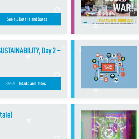
See all Details and Dates
USTAINABILITY, Day 2 –
See all Details and Dates
itale)