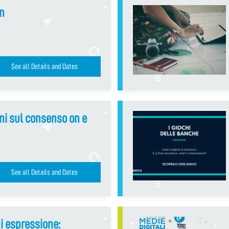
on
See all Details and Dates
oni sul consenso on e
See all Details and Dates
di espressione: