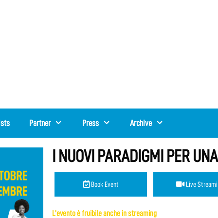
ists
Partner
Press
Archive
I NUOVI PARADIGMI PER UN
Book Event
Live Streami
L’evento è fruibile anche in streaming