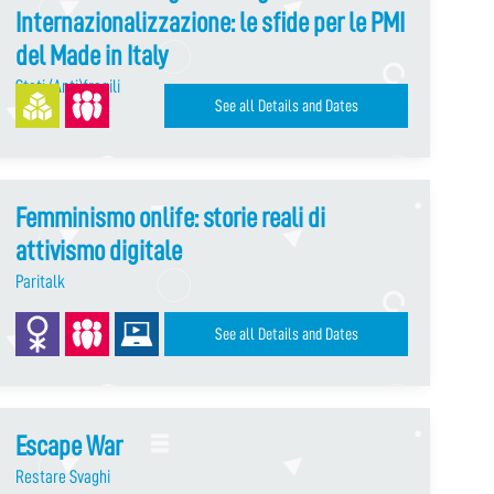
Internazionalizzazione: le sfide per le PMI
del Made in Italy
Stati (Anti)fragili
See all Details and Dates
Femminismo onlife: storie reali di
attivismo digitale
Paritalk
See all Details and Dates
Escape War
Restare Svaghi