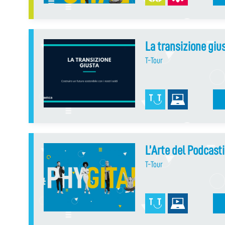
La transizione giu
T-Tour
L’Arte del Podcast
T-Tour