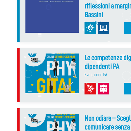
riflessioni a marg
Bassini
Legal Tech
Le competenze digit
dipendenti PA
Evoluzione PA
Non odiare – Scegli
comunicare senza 