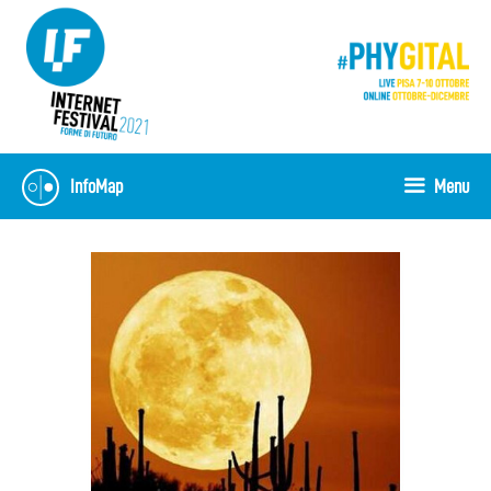
Skip
to
content
InfoMap
Menu