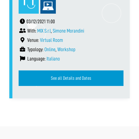
03/12/2021 11:00
With:
MIX S.r.l
,
Simone Morandini
Venue:
Virtual Room
Typology:
Online
,
Workshop
Language:
Italiano
See all Details and Dates