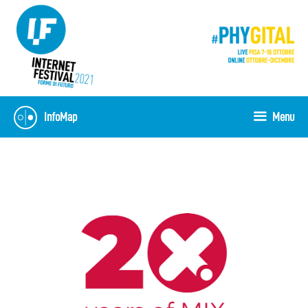
Skip
to
content
InfoMap
Menu