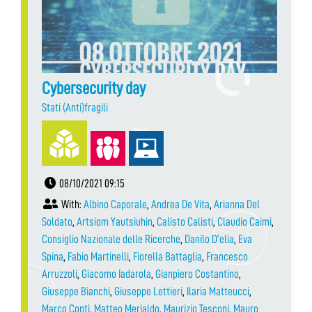
Cybersecurity day
Stati (Anti)fragili
08/10/2021 09:15
With:
Albino Caporale
,
Andrea De Vita
,
Arianna Del
Soldato
,
Artsiom Yautsiuhin
,
Calisto Calisti
,
Claudio Caimi
,
Consiglio Nazionale delle Ricerche
,
Danilo D’elia
,
Eva
Spina
,
Fabio Martinelli
,
Fiorella Battaglia
,
Francesco
Arruzzoli
,
Giacomo Iadarola
,
Gianpiero Costantino
,
Giuseppe Bianchi
,
Giuseppe Lettieri
,
Ilaria Matteucci
,
Marco Conti
,
Matteo Merialdo
,
Maurizio Tesconi
,
Mauro