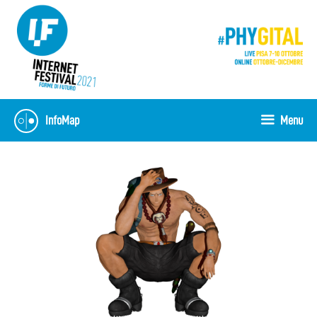
Skip
to
content
InfoMap
Menu