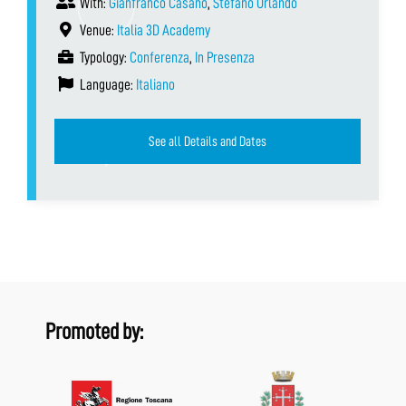
With:
Gianfranco Casano
,
Stefano Orlando
Venue:
Italia 3D Academy
Typology:
Conferenza
,
In Presenza
Language:
Italiano
See all Details and Dates
Promoted by: