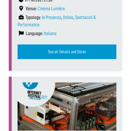
Venue:
Cinema Lumière
Typology:
In Presenza
,
Online
,
Spettacoli &
Performance
Language:
Italiano
See all Details and Dates