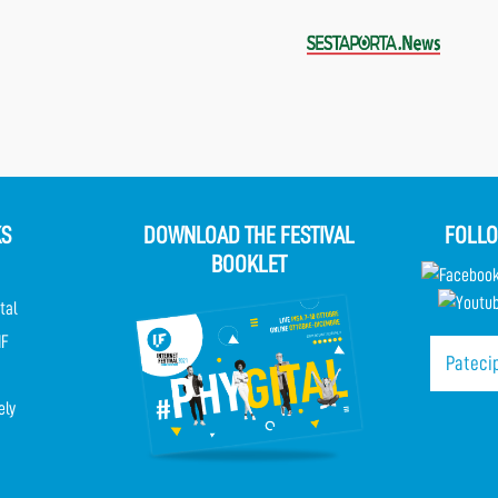
KS
DOWNLOAD THE FESTIVAL
FOLLO
BOOKLET
tal
IF
Patecip
ely