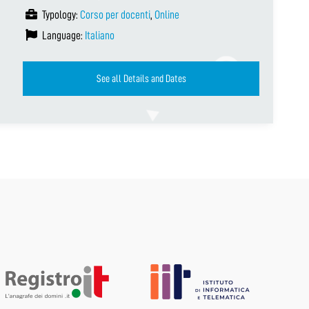
Typology:
Corso per docenti
,
Online
Language:
Italiano
See all Details and Dates