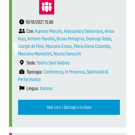
10/10/2021 15:00
Con:
Agnese Manzini
,
Alessandro Sebastiani
,
Anisa
Kuci
,
Antonio Pavolini
,
Bruno Pellegrini
,
Gianluigi Tiddia
,
Giorgio de Finis
,
Manuela Ennas
,
Maria Elena Colombo
,
Massimo Mantellini
,
Nicola Fanucchi
Sede:
Teatro Sant’Andrea
Tipologia:
Conferenza
,
In Presenza
,
Spettacoli &
Performance
Lingua:
Italiano
Vedi tutti i Dettagli e le Date