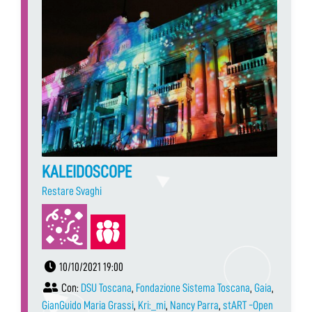
KALEIDOSCOPE
Restare Svaghi
10/10/2021 19:00
Con:
DSU Toscana
,
Fondazione Sistema Toscana
,
Gaia
,
GianGuido Maria Grassi
,
Kri:_mi
,
Nancy Parra
,
stART -Open