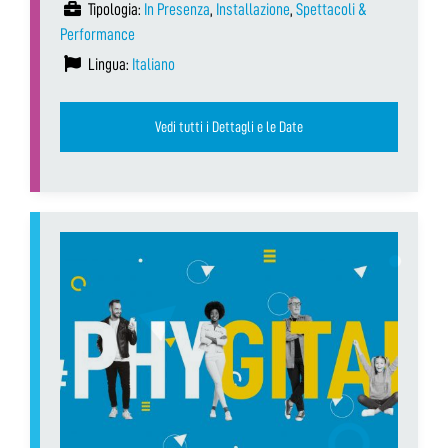
Tipologia:
In Presenza
,
Installazione
,
Spettacoli &
Performance
Lingua:
Italiano
Vedi tutti i Dettagli e le Date