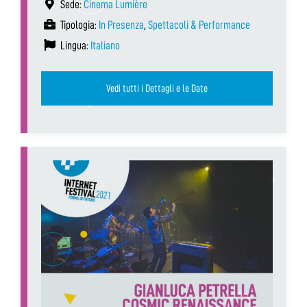
Sede:
Cinema Lumière
Tipologia:
In Presenza
,
Spettacoli & Performance
Lingua:
Italiano
Vedi tutti i Dettagli e le Date