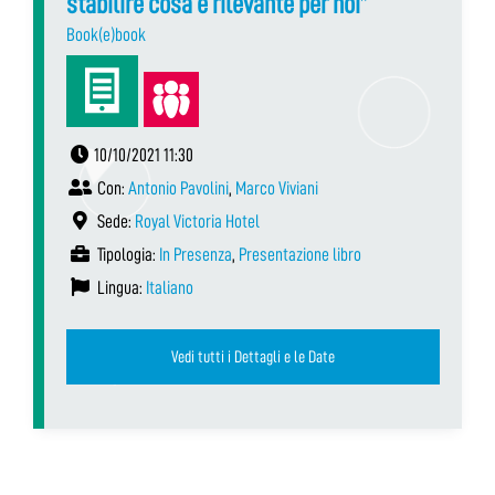
stabilire cosa è rilevante per noi”
Book(e)book
10/10/2021 11:30
Con:
Antonio Pavolini
,
Marco Viviani
Sede:
Royal Victoria Hotel
Tipologia:
In Presenza
,
Presentazione libro
Lingua:
Italiano
Vedi tutti i Dettagli e le Date