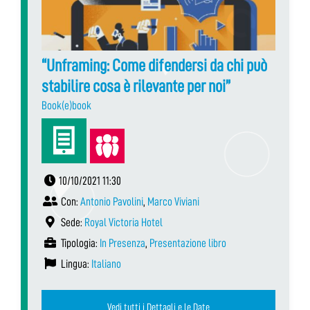
“Unframing: Come difendersi da chi può
stabilire cosa è rilevante per noi”
Book(e)book
10/10/2021 11:30
Con:
Antonio Pavolini
,
Marco Viviani
Sede:
Royal Victoria Hotel
Tipologia:
In Presenza
,
Presentazione libro
Lingua:
Italiano
Vedi tutti i Dettagli e le Date