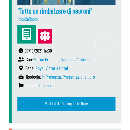
“Tutto un rimbalzare di neuroni”
Book(e)book
09/10/2021 16:30
Con:
Marco Prandoni
,
Vanessa Ambrosecchio
Sede:
Royal Victoria Hotel
Tipologia:
In Presenza
,
Presentazione libro
Lingua:
Italiano
Vedi tutti i Dettagli e le Date