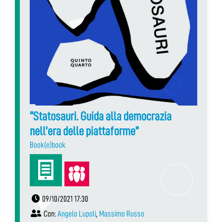
“Statosauri. Guida alla democrazia
nell’era delle piattaforme”
Book(e)book
09/10/2021 17:30
Con:
Angelo Lupoli
,
Massimo Russo