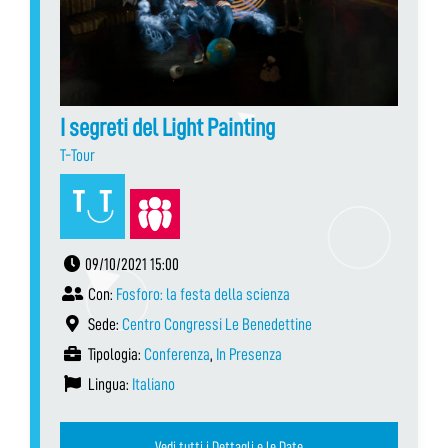
I segreti del Light Painting
T-Tour
09/10/2021 15:00
Con:
Fosforo: la festa della scienza
Sede:
Centro Congressi Le Benedettine
Tipologia:
Conferenza
,
In Presenza
Lingua:
Italiano
Vedi tutti i Dettagli e le Date