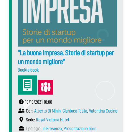
“La buona impresa. Storie di startup per
un mondo migliore”
Book(e)book
10/10/2021 18:00
Con:
Alberto Di Minin
,
Gianluca Testa
,
Valentina Cucino
Sede:
Royal Victoria Hotel
Tipologia:
In Presenza
,
Presentazione libro