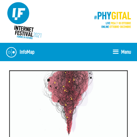
Vai
al
contenuto
InfoMap
Menu