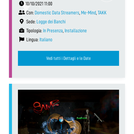
10/10/2021 11:00
Con:
Domestic Data Streamers
,
Me-Mind
,
TAKK
Sede:
Logge dei Banchi
Tipologia:
In Presenza
,
Installazione
Lingua:
Italiano
Vedi tutti i Dettagli e le Date