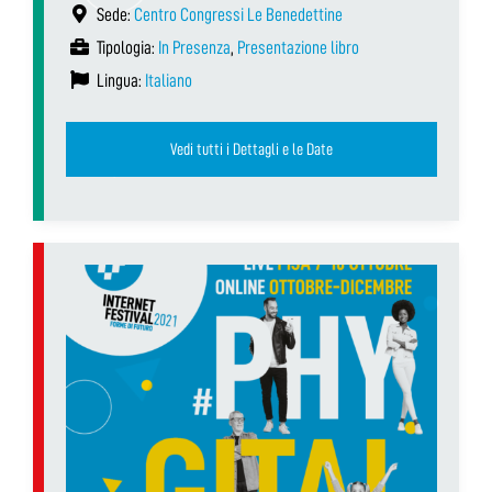
Sede:
Centro Congressi Le Benedettine
Tipologia:
In Presenza
,
Presentazione libro
Lingua:
Italiano
Vedi tutti i Dettagli e le Date