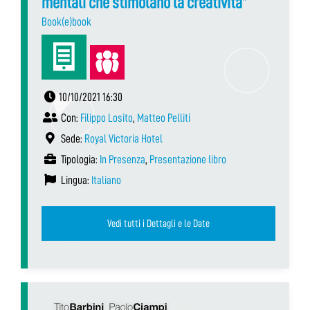
mentali che stimolano la creatività”
Book(e)book
10/10/2021 16:30
Con:
Filippo Losito
,
Matteo Pelliti
Sede:
Royal Victoria Hotel
Tipologia:
In Presenza
,
Presentazione libro
Lingua:
Italiano
Vedi tutti i Dettagli e le Date