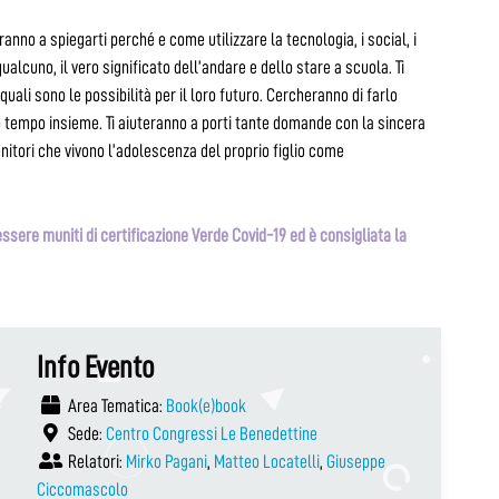
anno a spiegarti perché e come utilizzare la tecnologia, i social, i
lcuno, il vero significato dell’andare e dello stare a scuola. Ti
ali sono le possibilità per il loro futuro. Cercheranno di farlo
ro tempo insieme. Ti aiuteranno a porti tante domande con la sincera
nitori che vivono l’adolescenza del proprio figlio come
ssere muniti di certificazione Verde Covid-19 ed è consigliata la
Info Evento
Area Tematica:
Book(e)book
Sede:
Centro Congressi Le Benedettine
Relatori:
Mirko Pagani
,
Matteo Locatelli
,
Giuseppe
Ciccomascolo