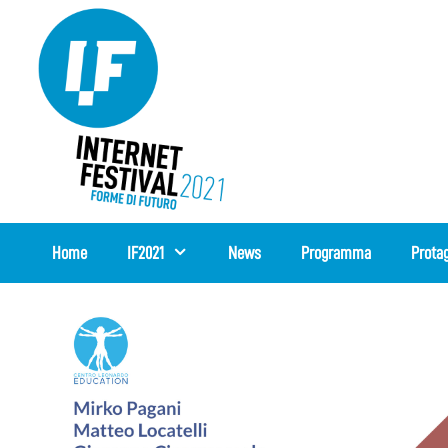
Vai
al
contenuto
Home
IF2021
News
Programma
Protag