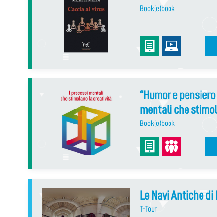
Book(e)book
“Humor e pensiero l
mentali che stimol
Book(e)book
Le Navi Antiche di 
T-Tour