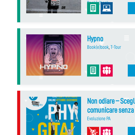
Book(e)book
Hypno
Book(e)book
,
T-Tour
Non odiare – Scegli
comunicare senza 
Evoluzione PA