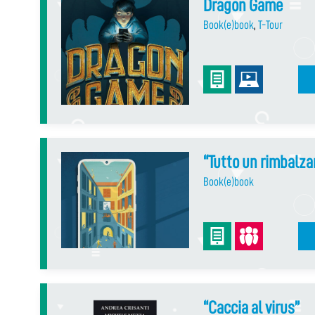
Dragon Game
Book(e)book
,
T-Tour
“Tutto un rimbalza
Book(e)book
“Caccia al virus”