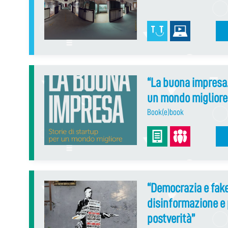
“La buona impresa.
un mondo migliore
Book(e)book
“Democrazia e fak
disinformazione e p
postverità”