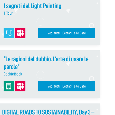
I segreti del Light Painting
T-Tour
Vedi tutti i Dettagli e le Date
“Le ragioni del dubbio. L’arte di usare le
parole”
Book(e)book
Vedi tutti i Dettagli e le Date
DIGITAL ROADS TO SUSTAINABILITY, Day 3 –