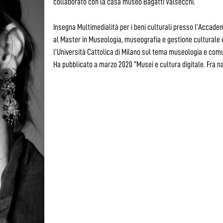
collaborato con la casa museo Bagatti Valsecchi.
Insegna Multimedialità per i beni culturali presso l’Accadem
al Master in Museologia, museografia e gestione culturale e
l’Università Cattolica di Milano sul tema museologia e comu
Ha pubblicato a marzo 2020 “Musei e cultura digitale. Fra na