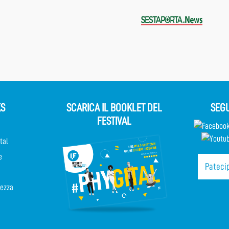
KS
SCARICA IL BOOKLET DEL
SEGU
FESTIVAL
tal
e
Patecip
rezza