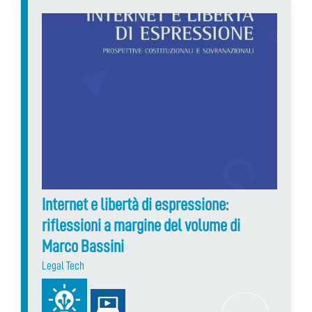
Internet e libertà di espressione:
riflessioni a margine del volume di
Marco Bassini
Legal Tech