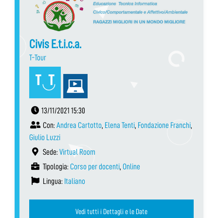
Civis E.t.i.c.a.
T-Tour
13/11/2021 15:30
Con:
Andrea Cartotto
,
Elena Tenti
,
Fondazione Franchi
,
Giulio Luzzi
Sede:
Virtual Room
Tipologia:
Corso per docenti
,
Online
Lingua:
Italiano
Vedi tutti i Dettagli e le Date