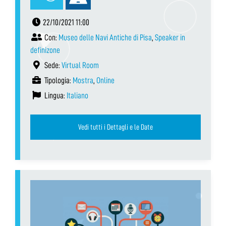
22/10/2021 11:00
Con:
Museo delle Navi Antiche di Pisa
,
Speaker in
definizone
Sede:
Virtual Room
Tipologia:
Mostra
,
Online
Lingua:
Italiano
Vedi tutti i Dettagli e le Date