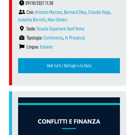
09/10/2021 11:30
Con:
Antonio Mazzeo
,
Bernard Dika
,
Claudia Vago
,
Isabella Borrelli
,
Max Ulivieri
Sede:
Scuola Superiore Sant’Anna
Tipologia:
Conferenza
,
In Presenza
Lingua:
Italiano
Vedi tutti i Dettagli e le Date