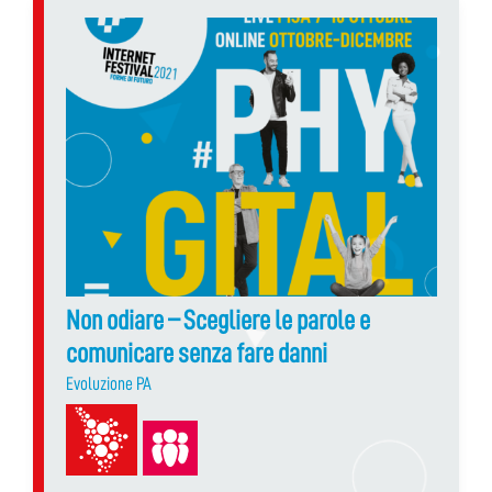
Non odiare – Scegliere le parole e
comunicare senza fare danni
Evoluzione PA