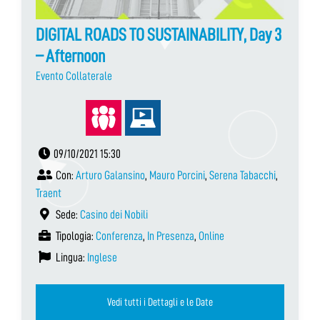
DIGITAL ROADS TO SUSTAINABILITY, Day 3
– Afternoon
Evento Collaterale
09/10/2021 15:30
Con:
Arturo Galansino
,
Mauro Porcini
,
Serena Tabacchi
,
Traent
Sede:
Casino dei Nobili
Tipologia:
Conferenza
,
In Presenza
,
Online
Lingua:
Inglese
Vedi tutti i Dettagli e le Date