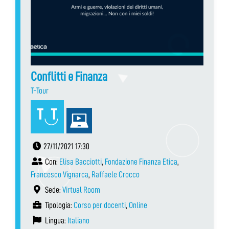
Conflitti e Finanza
T-Tour
27/11/2021 17:30
Con:
Elisa Bacciotti
,
Fondazione Finanza Etica
,
Francesco Vignarca
,
Raffaele Crocco
Sede:
Virtual Room
Tipologia:
Corso per docenti
,
Online
Lingua:
Italiano