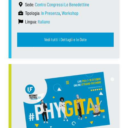
Sede:
Centro Congressi Le Benedettine
Tipologia:
In Presenza
,
Workshop
Lingua:
Italiano
Vedi tutti i Dettagli e le Date