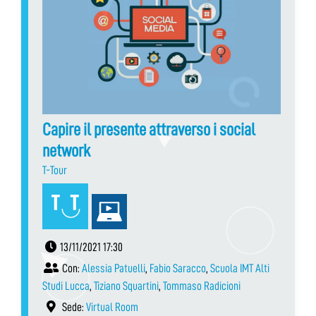
Capire il presente attraverso i social
network
T-Tour
13/11/2021 17:30
Con:
Alessia Patuelli
,
Fabio Saracco
,
Scuola IMT Alti
Studi Lucca
,
Tiziano Squartini
,
Tommaso Radicioni
Sede:
Virtual Room