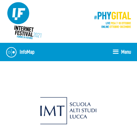
Vai
al
contenuto
InfoMap
Menu