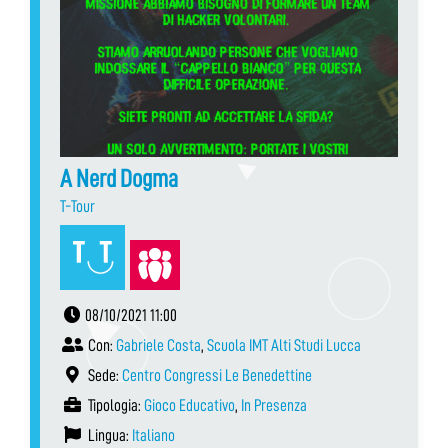
A Nerd Dogma
T-Tour
08/10/2021 11:00
Con:
Gabriele Costa
,
Scuola IMT Alti Studi Lucca
Sede:
Centro Congressi Le Benedettine
Tipologia:
Gioco Educativo
,
In Presenza
Lingua:
Italiano