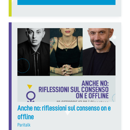
Anche no: riflessioni sul consenso on e
offline
Paritalk