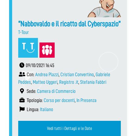
“Nabbovaldo e il ricatto dal Cyberspazio”
T-Tour
09/10/2021 16:45
Con:
Andrea Plazzi
,
Cristian Convertino
,
Gabriele
Peddes
,
Matteo Uggeri
,
Registro .it
,
Stefania Fabbri
Sede:
Camera di Commercio
Tipologia:
Corso per docenti
,
In Presenza
Lingua:
Italiano
Vedi tutti i Dettagli e le Date