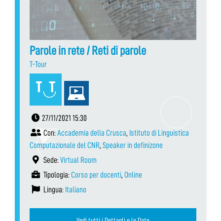
Parole in rete / Reti di parole
T-Tour
27/11/2021 15:30
Con:
Accademia della Crusca
,
Istituto di Linguistica
Computazionale del CNR
,
Speaker in definizone
Sede:
Virtual Room
Tipologia:
Corso per docenti
,
Online
Lingua:
Italiano
Vedi tutti i Dettagli e le Date