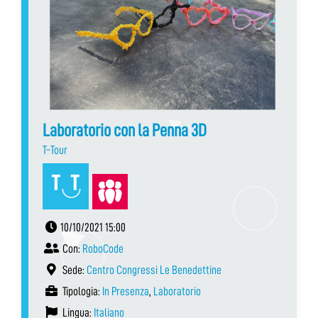
Laboratorio con la Penna 3D
T-Tour
10/10/2021 15:00
Con:
RoboCode
Sede:
Centro Congressi Le Benedettine
Tipologia:
In Presenza
,
Laboratorio
Lingua:
Italiano