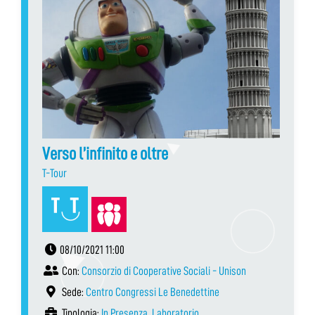
Verso l’infinito e oltre
T-Tour
08/10/2021 11:00
Con:
Consorzio di Cooperative Sociali - Unison
Sede:
Centro Congressi Le Benedettine
Tipologia:
In Presenza
,
Laboratorio