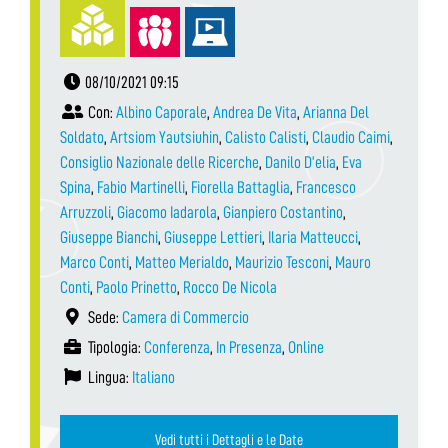
08/10/2021 09:15
Con:
Albino Caporale
,
Andrea De Vita
,
Arianna Del
Soldato
,
Artsiom Yautsiuhin
,
Calisto Calisti
,
Claudio Caimi
,
Consiglio Nazionale delle Ricerche
,
Danilo D’elia
,
Eva
Spina
,
Fabio Martinelli
,
Fiorella Battaglia
,
Francesco
Arruzzoli
,
Giacomo Iadarola
,
Gianpiero Costantino
,
Giuseppe Bianchi
,
Giuseppe Lettieri
,
Ilaria Matteucci
,
Marco Conti
,
Matteo Merialdo
,
Maurizio Tesconi
,
Mauro
Conti
,
Paolo Prinetto
,
Rocco De Nicola
Sede:
Camera di Commercio
Tipologia:
Conferenza
,
In Presenza
,
Online
Lingua:
Italiano
Vedi tutti i Dettagli e le Date