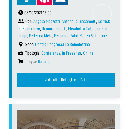
08/10/2021 15:00
Con:
Angelo Mezzetti
,
Antonello Giacomelli
,
Derrick
De Kerckhove
,
Dianora Poletti
,
Elisabetta Catelani
,
Erik
Longo
,
Federica Meta
,
Fernanda Faini
,
Marco Scialdone
Sede:
Centro Congressi Le Benedettine
Tipologia:
Conferenza
,
In Presenza
,
Online
Lingua:
Italiano
Vedi tutti i Dettagli e le Date