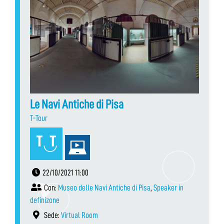
Le Navi Antiche di Pisa
T-Tour
22/10/2021 11:00
Con:
Museo delle Navi Antiche di Pisa
,
Speaker in
definizone
Sede:
Virtual Room