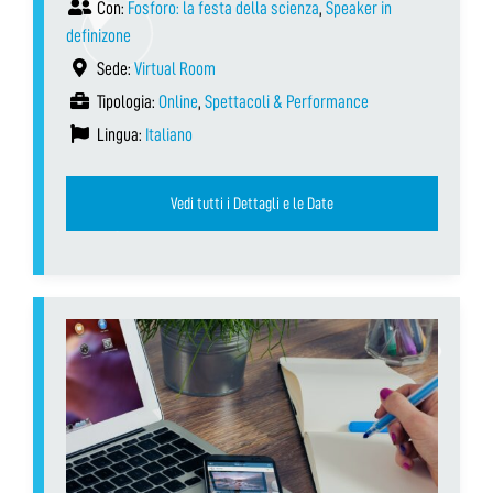
Con:
Fosforo: la festa della scienza
,
Speaker in
definizone
Sede:
Virtual Room
Tipologia:
Online
,
Spettacoli & Performance
Lingua:
Italiano
Vedi tutti i Dettagli e le Date