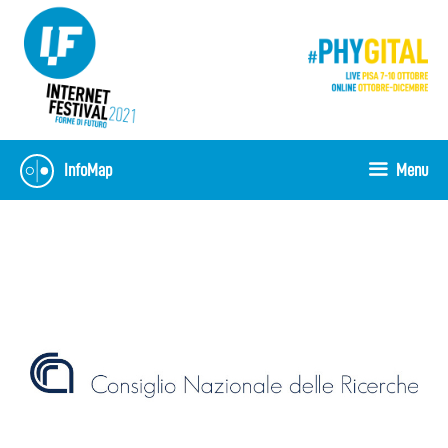
Vai
al
contenuto
InfoMap
Menu