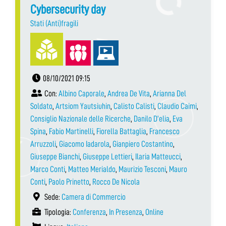
Cybersecurity day
Stati (Anti)fragili
08/10/2021 09:15
Con:
Albino Caporale
,
Andrea De Vita
,
Arianna Del
Soldato
,
Artsiom Yautsiuhin
,
Calisto Calisti
,
Claudio Caimi
,
Consiglio Nazionale delle Ricerche
,
Danilo D’elia
,
Eva
Spina
,
Fabio Martinelli
,
Fiorella Battaglia
,
Francesco
Arruzzoli
,
Giacomo Iadarola
,
Gianpiero Costantino
,
Giuseppe Bianchi
,
Giuseppe Lettieri
,
Ilaria Matteucci
,
Marco Conti
,
Matteo Merialdo
,
Maurizio Tesconi
,
Mauro
Conti
,
Paolo Prinetto
,
Rocco De Nicola
Sede:
Camera di Commercio
Tipologia:
Conferenza
,
In Presenza
,
Online