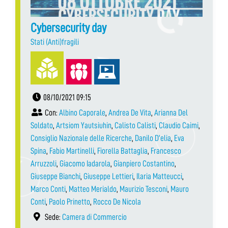
Cybersecurity day
Stati (Anti)fragili
08/10/2021 09:15
Con:
Albino Caporale
,
Andrea De Vita
,
Arianna Del
Soldato
,
Artsiom Yautsiuhin
,
Calisto Calisti
,
Claudio Caimi
,
Consiglio Nazionale delle Ricerche
,
Danilo D’elia
,
Eva
Spina
,
Fabio Martinelli
,
Fiorella Battaglia
,
Francesco
Arruzzoli
,
Giacomo Iadarola
,
Gianpiero Costantino
,
Giuseppe Bianchi
,
Giuseppe Lettieri
,
Ilaria Matteucci
,
Marco Conti
,
Matteo Merialdo
,
Maurizio Tesconi
,
Mauro
Conti
,
Paolo Prinetto
,
Rocco De Nicola
Sede:
Camera di Commercio