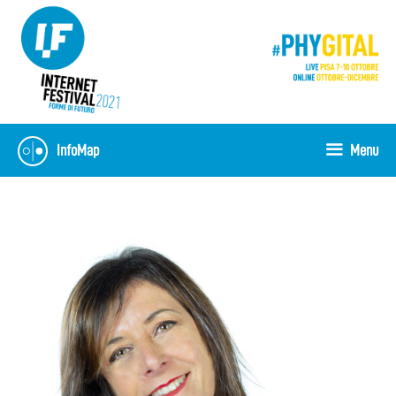
Vai
al
contenuto
InfoMap
Menu