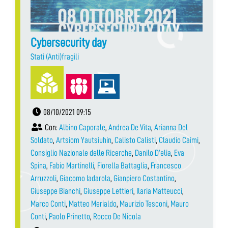
Cybersecurity day
Stati (Anti)fragili
08/10/2021 09:15
Con:
Albino Caporale
,
Andrea De Vita
,
Arianna Del
Soldato
,
Artsiom Yautsiuhin
,
Calisto Calisti
,
Claudio Caimi
,
Consiglio Nazionale delle Ricerche
,
Danilo D’elia
,
Eva
Spina
,
Fabio Martinelli
,
Fiorella Battaglia
,
Francesco
Arruzzoli
,
Giacomo Iadarola
,
Gianpiero Costantino
,
Giuseppe Bianchi
,
Giuseppe Lettieri
,
Ilaria Matteucci
,
Marco Conti
,
Matteo Merialdo
,
Maurizio Tesconi
,
Mauro
Conti
,
Paolo Prinetto
,
Rocco De Nicola