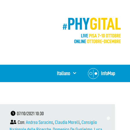
Italiano
InfoMap
07/10/2021 10:30
Con:
Andrea Saracino
,
Claudia Morelli
,
Consiglio
Nazionale delle Ricerche
,
Domenico De Guglielmo
,
Luca