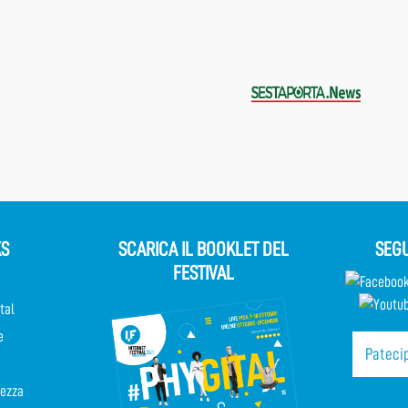
KS
SCARICA IL BOOKLET DEL
SEGU
FESTIVAL
tal
e
Patecip
rezza