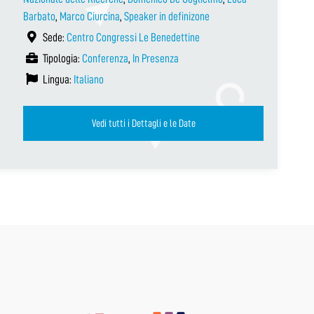
Barbato
,
Marco Ciurcina
,
Speaker in definizone
Sede:
Centro Congressi Le Benedettine
Tipologia:
Conferenza
,
In Presenza
Lingua:
Italiano
Vedi tutti i Dettagli e le Date