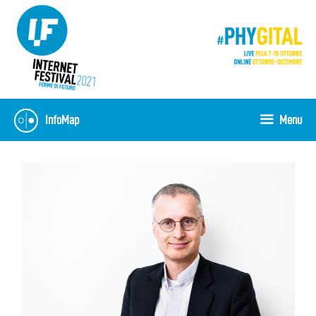
Vai
al
contenuto
InfoMap
Menu