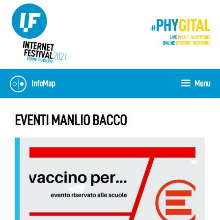
Vai
al
contenuto
InfoMap
Menu
EVENTI MANLIO BACCO