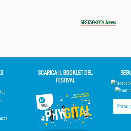
KS
SCARICA IL BOOKLET DEL
SEGU
FESTIVAL
tal
e
Patecip
rezza