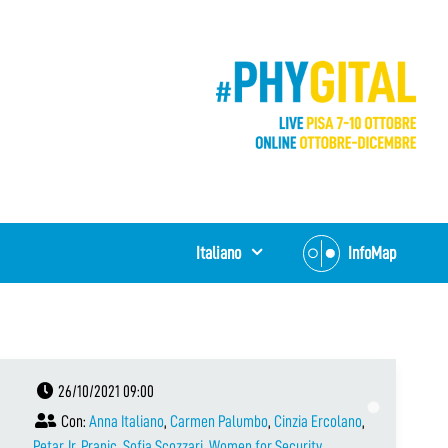
Italiano
InfoMap
26/10/2021 09:00
Con:
Anna Italiano
,
Carmen Palumbo
,
Cinzia Ercolano
,
Petar Jr. Pranic
,
Sofia Scozzari
,
Women for Security