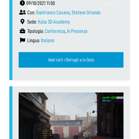
09/10/2021 11:00
Con:
Gianfranco Casano
,
Stefano Orlando
Sede:
Italia 3D Academy
Tipologia:
Conferenza
,
In Presenza
Lingua:
Italiano
Vedi tutti i Dettagli e le Date