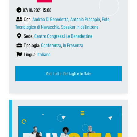
07/10/2021 15:00
Con:
Andrea Di Benedetto
,
Antonio Procopio
,
Polo
Tecnologico di Navacchio
,
Speaker in definizone
Sede:
Centro Congressi Le Benedettine
Tipologia:
Conferenza
,
In Presenza
Lingua:
Italiano
Vedi tutti i Dettagli e le Date