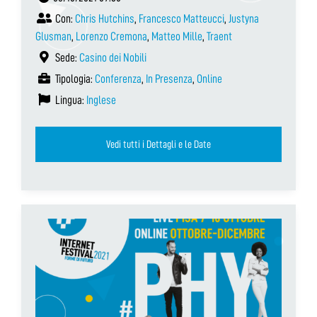
Con:
Chris Hutchins
,
Francesco Matteucci
,
Justyna
Glusman
,
Lorenzo Cremona
,
Matteo Mille
,
Traent
Sede:
Casino dei Nobili
Tipologia:
Conferenza
,
In Presenza
,
Online
Lingua:
Inglese
Vedi tutti i Dettagli e le Date