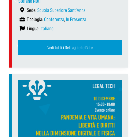
Stefano Nuti
Sede:
Scuola Superiore Sant’Anna
Tipologia:
Conferenza
,
In Presenza
Lingua:
Italiano
Vedi tutti i Dettagli e le Date