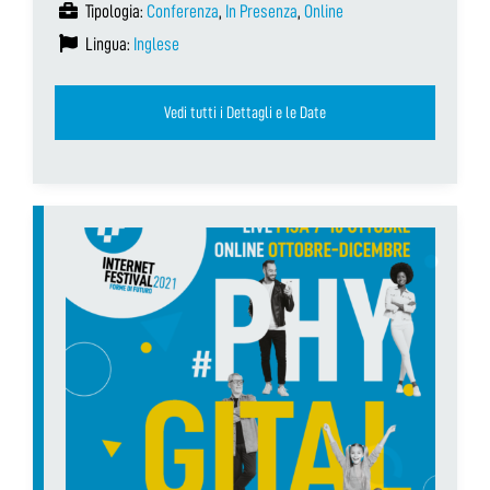
Tipologia:
Conferenza
,
In Presenza
,
Online
Lingua:
Inglese
Vedi tutti i Dettagli e le Date