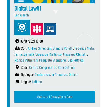
Digital Law#1
Legal Tech
08/10/2021 10:00
Con:
Andrea Simoncini
,
Dianora Poletti
,
Federica Meta
,
Fernanda Faini
,
Giuseppe Martinico
,
Massimo Chiriatti
,
Monica Palmirani
,
Pasquale Stanzione
,
Ugo Ruffolo
Sede:
Centro Congressi Le Benedettine
Tipologia:
Conferenza
,
In Presenza
,
Online
Lingua:
Italiano
Vedi tutti i Dettagli e le Date