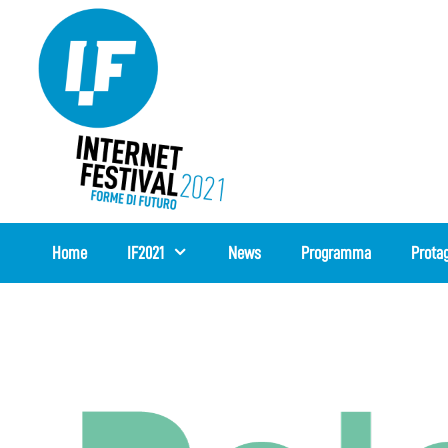
Vai
al
contenuto
Home
IF2021
News
Programma
Protag