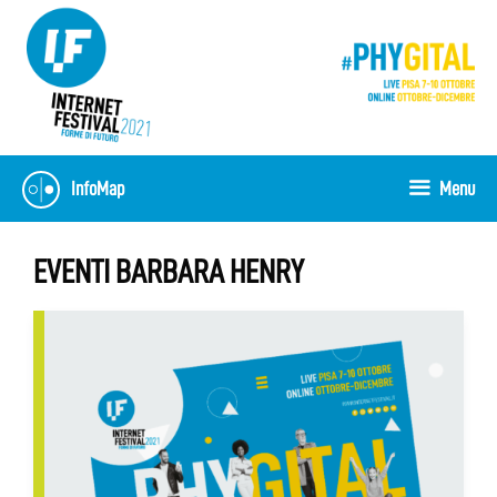
Vai
al
contenuto
InfoMap
Menu
EVENTI BARBARA HENRY