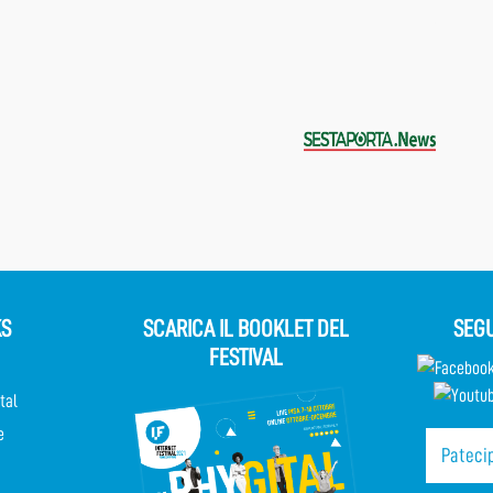
KS
SCARICA IL BOOKLET DEL
SEGU
FESTIVAL
tal
e
Patecip