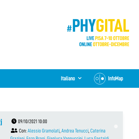
Italiano
InfoMap
i
09/10/2021 10:00
Con:
Alessio Gramolati
,
Andrea Tenucci
,
Caterina
Graziani
,
Enzo Brogi
,
Gianluca Vannuccini
,
Luca Gastaldi
,