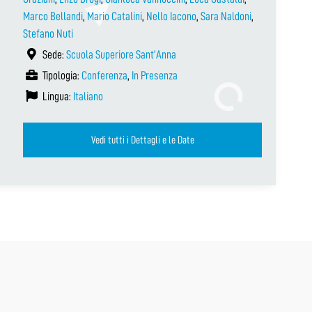
Marco Bellandi
,
Mario Catalini
,
Nello Iacono
,
Sara Naldoni
,
Stefano Nuti
Sede:
Scuola Superiore Sant’Anna
Tipologia:
Conferenza
,
In Presenza
Lingua:
Italiano
Vedi tutti i Dettagli e le Date