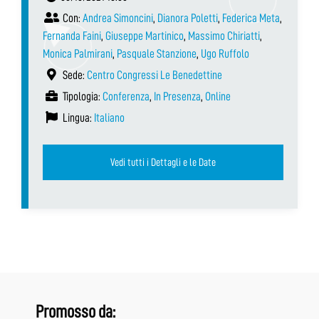
Con:
Andrea Simoncini
,
Dianora Poletti
,
Federica Meta
,
Fernanda Faini
,
Giuseppe Martinico
,
Massimo Chiriatti
,
Monica Palmirani
,
Pasquale Stanzione
,
Ugo Ruffolo
Sede:
Centro Congressi Le Benedettine
Tipologia:
Conferenza
,
In Presenza
,
Online
Lingua:
Italiano
Vedi tutti i Dettagli e le Date
Promosso da: