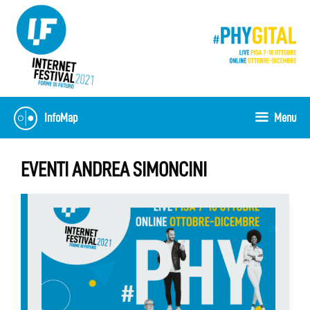
Vai
al
contenuto
InfoMap
Menu
EVENTI ANDREA SIMONCINI