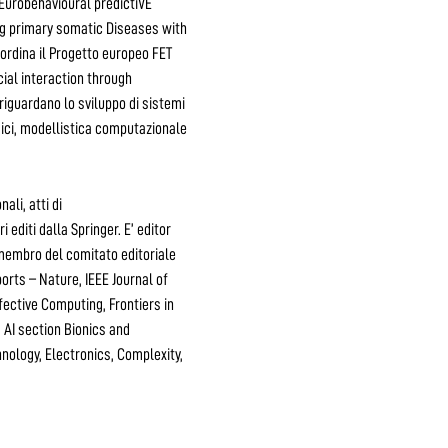
urobehavioural predictiVE
g primary somatic Diseases with
rdina il Progetto europeo FET
al interaction through
 riguardano lo sviluppo di sistemi
ogici, modellistica computazionale
nali, atti di
ri editi dalla Springer. E’ editor
’ membro del comitato editoriale
ports – Nature, IEEE Journal of
fective Computing, Frontiers in
 AI section Bionics and
nology, Electronics, Complexity,