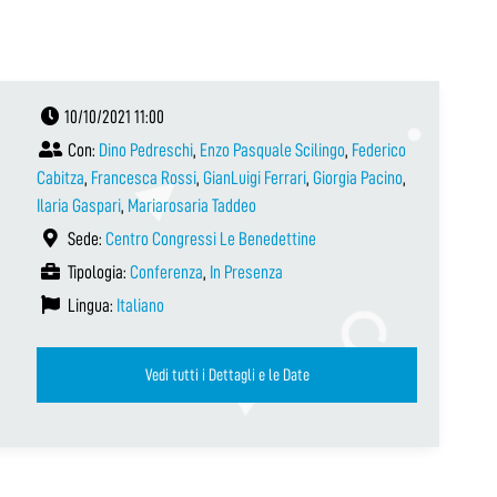
10/10/2021 11:00
Con:
Dino Pedreschi
,
Enzo Pasquale Scilingo
,
Federico
Cabitza
,
Francesca Rossi
,
GianLuigi Ferrari
,
Giorgia Pacino
,
Ilaria Gaspari
,
Mariarosaria Taddeo
Sede:
Centro Congressi Le Benedettine
Tipologia:
Conferenza
,
In Presenza
Lingua:
Italiano
Vedi tutti i Dettagli e le Date