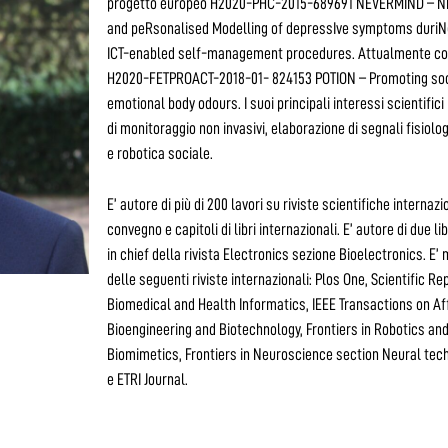
progetto europeo H2020-PHC-2015-689691 NEVERMIND – NE
and peRsonalised Modelling of depressIve symptoms duriN
ICT-enabled self-management procedures. Attualmente coo
H2020-FETPROACT-2018-01- 824153 POTION – Promoting soci
emotional body odours. I suoi principali interessi scientifici
di monitoraggio non invasivi, elaborazione di segnali fisiol
e robotica sociale.
E’ autore di più di 200 lavori su riviste scientifiche internazio
convegno e capitoli di libri internazionali. E’ autore di due lib
in chief della rivista Electronics sezione Bioelectronics. E
delle seguenti riviste internazionali: Plos One, Scientific Re
Biomedical and Health Informatics, IEEE Transactions on Af
Bioengineering and Biotechnology, Frontiers in Robotics and
Biomimetics, Frontiers in Neuroscience section Neural tech
e ETRI Journal.